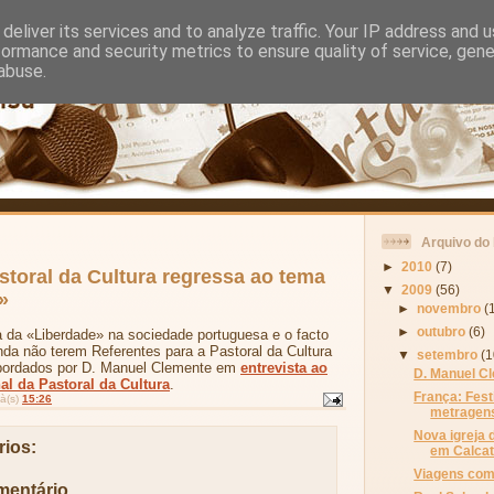
deliver its services and to analyze traffic. Your IP address and 
formance and security metrics to ensure quality of service, gen
abuse.
Arquivo do
►
2010
(7)
storal da Cultura regressa ao tema
▼
2009
(56)
»
►
novembro
(
►
outubro
(6)
a da «Liberdade» na sociedade portuguesa e o facto
nda não terem Referentes para a Pastoral da Cultura
▼
setembro
(1
bordados por D. Manuel Clemente em
entrevista ao
D. Manuel C
al da Pastoral da Cultura
.
França: Fest
à(s)
15:26
metragen
Nova igreja d
ios:
em Calca
Viagens com
mentário