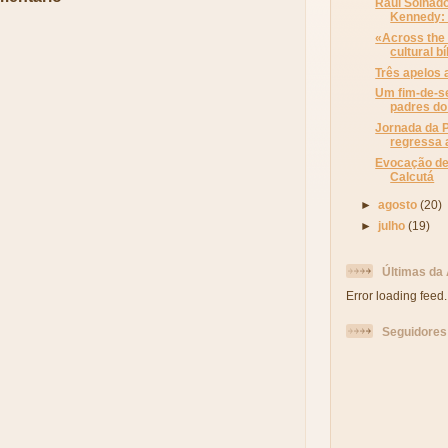
Raul Solnado
Kennedy: 
«Across the 
cultural bíb
Três apelos 
Um fim-de-
padres do
Jornada da P
regressa a
Evocação de
Calcutá
►
agosto
(20)
►
julho
(19)
Últimas da
Error loading feed.
Seguidores