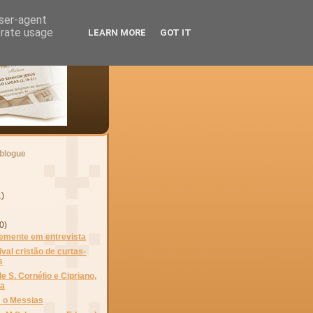
user-agent
erate usage
LEARN MORE
GOT IT
 blogue
1)
0)
lemente em entrevista
ival cristão de curtas-
s
e S. Cornélio e Cipriano,
ta
 o Messias