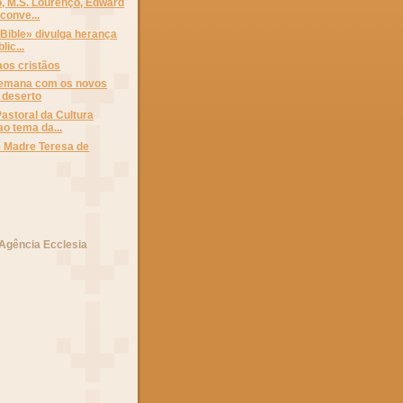
, M.S. Lourenço, Edward
conve...
Bible» divulga herança
lic...
aos cristãos
semana com os novos
 deserto
astoral da Cultura
o tema da...
 Madre Teresa de
 Agência Ecclesia