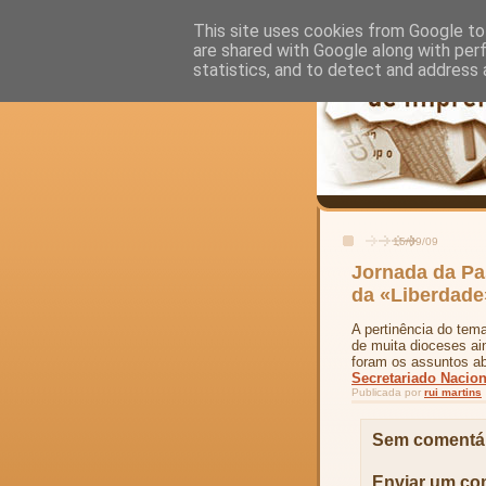
This site uses cookies from Google to 
are shared with Google along with per
statistics, and to detect and address 
15/09/09
Jornada da Pa
da «Liberdade
A pertinência do tem
de muita dioceses ai
foram os assuntos a
Secretariado Nacion
Publicada por
rui martins
Sem comentár
Enviar um co