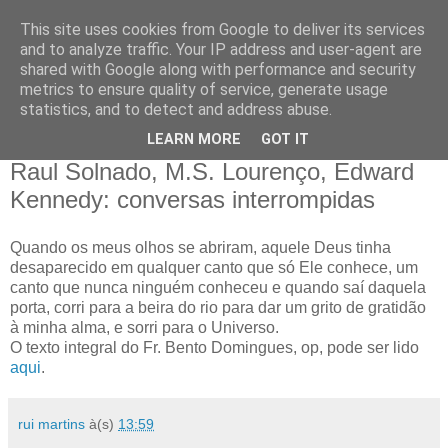
This site uses cookies from Google to deliver its services
and to analyze traffic. Your IP address and user-agent are
shared with Google along with performance and security
metrics to ensure quality of service, generate usage
statistics, and to detect and address abuse.
LEARN MORE
GOT IT
17/09/09
Raul Solnado, M.S. Lourenço, Edward
Kennedy: conversas interrompidas
Quando os meus olhos se abriram, aquele Deus tinha
desaparecido em qualquer canto que só Ele conhece, um
canto que nunca ninguém conheceu e quando saí daquela
porta, corri para a beira do rio para dar um grito de gratidão
à minha alma, e sorri para o Universo.
O texto integral do Fr. Bento Domingues, op, pode ser lido
aqui
.
rui martins
à(s)
13:59