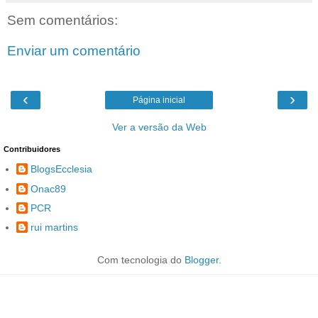
Sem comentários:
Enviar um comentário
‹
›
Página inicial
Ver a versão da Web
Contribuidores
BlogsEcclesia
Onac89
PCR
rui martins
Com tecnologia do
Blogger
.